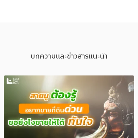
บทความเเละข่าวสารเเนะนำ