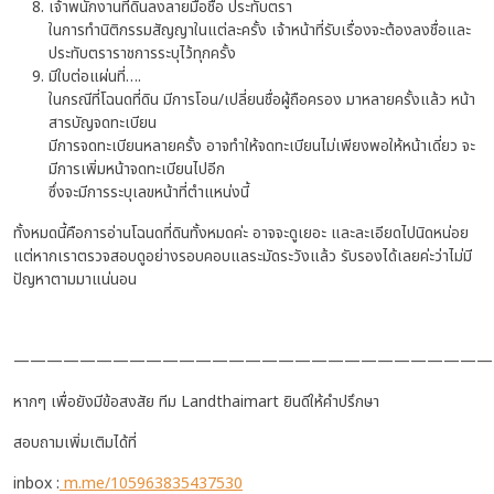
เจ้าพนักงานที่ดินลงลายมือชื่อ ประทับตรา
ในการทำนิติกรรมสัญญาในแต่ละครั้ง เจ้าหน้าที่รับเรื่องจะต้องลงชื่อและ
ประทับตราราชการระบุไว้ทุกครั้ง
มีใบต่อแผ่นที่….
ในกรณีที่โฉนดที่ดิน มีการโอน/เปลี่ยนชื่อผู้ถือครอง มาหลายครั้งแล้ว หน้า
สารบัญจดทะเบียน
มีการจดทะเบียนหลายครั้ง อาจทำให้จดทะเบียนไม่เพียงพอให้หน้าเดี่ยว จะ
มีการเพิ่มหน้าจดทะเบียนไปอีก
ซึ่งจะมีการระบุเลขหน้าที่ตำแหน่งนี้
ทั้งหมดนี้คือการอ่านโฉนดที่ดินทั้งหมดค่ะ อาจจะดูเยอะ และละเอียดไปนิดหน่อย
แต่หากเราตรวจสอบดูอย่างรอบคอบแลระมัดระวังแล้ว รับรองได้เลยค่ะว่าไม่มี
ปัญหาตามมาแน่นอน
—————————————————————————————
หากๆ เพื่อยังมีข้อสงสัย ทีม Landthaimart ยินดีให้คำปรึกษา
สอบถามเพิ่มเติมได้ที่
inbox :
m.me/105963835437530