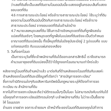
ว่าเลขที่ดินซึ่งเป็นเลขที่ดินตามโฉนดฉบับนี้จะแสดงอยู่ในกรอบเส้นที่แสดง
ขอบเขตที่ดิน
4.6 ทางสาธารณะประโยชน์ หรือลำรางสาธารณะประโยชน์ ใช้ระบุว่าที่ดิน
ของตามโฉนดที่ดินฉบับนี้ติดกับทางสาธารณะประโยชน์ หรือลำราง
สาธารณะประโยชน์ จากขอบเขตที่ดินในด้านใดบ้าง
4.7 หมายเลขหมุดเลขที่ดิน ใช้ในการอ้างอิงหมุดเขตที่ดินที่ถูกฝังลงใน
แปลงที่ดินจริงๆ โดยหมุดเขตที่ถูกฝั่งในแปลงที่ดินจริงจะเป็นตัวกำหนด
อาณาเขตที่ดินแปลงนั้น ทั้งนี้หมุดที่ดินในปัจจุบันจะมีอยู่ 2 รูปแบบคือ แบบ
แท่งคอนกรีต กับแบบแผ่นทองเหลือง
วันที่ออกโฉนด
เป็นการระบุวันที่ซึ่งเจ้าพนักงานที่ดินได้ออกเอกสารสิทธินี้ เราจึงสามารถ
คำนวนอายุของที่ดินแปลงนี้ได้ว่าได้ถูกออกโฉนดมานานเท่าไหร่แล้ว
หลังจากดูโฉนดที่ดินด้านหน้าแล้ว มาต่อกันที่ด้านหลังของโฉนดที่ดินกันเลยค่ะ
ด้านหลังของโฉนดที่ดินจะมีข้อมูลที่เรียกว่า “สารบัญการจดทะเบียน”
ซึ่งการทำนิติกรรมใดๆกับอสังหาริมทรัพย์นั้นกฎหมายระบุให้ต้องทำการจด
ทะเบียน ณ สำนักงานที่ดิน
หากไม่ทำการจดทะเบียนจะถือว่านิติกรรมนั้นๆเป็นโมฆะ ไม่สามารถบังคับแก่กันได้
เมื่อคุณทำการจดทะเบียนนิติกรรมใดๆกั บเจ้าพนักงานที่ดิน ไม่ว่าจะเป็นซื้อขาย
ให้ โอนมรดก
จำนอง ขายฝาก จดภาระจำยอมฯ เจ้าหน้าที่จะของโฉนดที่ดินของคุณไปทำการ