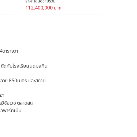
ราคาเสนอขายรวม
112,400,000 บาท
124ตารางวา
 ติดกับโรงเรียนนฤมลทิน
ไฟฉาย 850เมตร และสถานี
ัส
ลวิชัยเวช ตลาดสด
 อพาร์ทเม้น