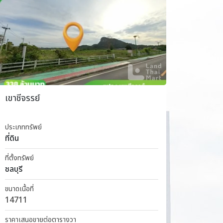
เขาชีจรรย์
ริมแม่
ประเภททรัพย์
ประเภททร
ที่ดิน
ที่ดิน
ที่ตั้งทรัพย์
ที่ตั้งทรัพ
ชลบุรี
ฉะเชิงเ
ขนาดเนื้อที่
ขนาดเนื้อท
14711
923
ราคาเสนอขายต่อตารางวา
ราคาเสน