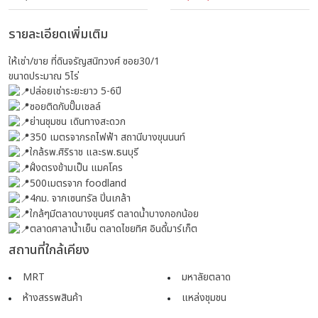
รายละเอียดเพิ่มเติม
ให้เช่า/ขาย ที่ดินจรัญสนิทวงศ์ ซอย30/1
ขนาดประมาณ 5ไร่
ปล่อยเช่าระยะยาว 5-6ปี
ซอยติดกับปั๊มเชลล์
ย่านชุมชน เดินทางสะดวก
350 เมตรจากรถไฟฟ้า สถานีบางขุนนนท์
ใกล้รพ.ศิริราช และรพ.ธนบุรี
ฝั่งตรงข้ามเป็น แมคโคร
500เมตรจาก foodland
4กม. จากเซนทรัล ปิ่นเกล้า
ใกล้ๆมีตลาดบางขุนศรี ตลาดน้ำบางกอกน้อย
ตลาดศาลาน้ำเย็น ตลาดไชยทิศ อินดี้มาร์เก็ต
สถานที่ใกล้เคียง
MRT
มหาลัยตลาด
ห้างสรรพสินค้า
แหล่งชุมชน