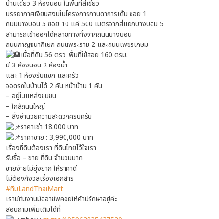
บ้านเดี่ยว 3 ห้องนอน ในพื้นที่สีเขียว
บรรยากาศเงียบสงบในโครงการกานดาการเด้น ซอย 1
ถนนบางบอน 5 ซอย 10 แค่ 500 เมตรจากสี่แยกบางบอน 5
สามารถเข้าออกได้หลายทางทั้งจากถนนบางบอน
ถนนกาญจนาภิเษก ถนนพระราม 2 และถนนเพชรเกษม
เนื้อที่ดิน 56 ตรว. พื้นที่ใช้สอย 160 ตรม.
มี 3 ห้องนอน 2 ห้องน้ำ
และ 1 ห้องรับแขก และครัว
จอดรถในบ้านได้ 2 คัน หน้าบ้าน 1 คัน
– อยู่ในแหล่งชุมชน
– ใกล้ถนนใหญ่
– สิ่งอำนวยความสะดวกครบครับ
ราคาเช่า 18.000 บาท
ราคาขาย : 3,990,000 บาท
เรื่องที่ดินต้องเรา ที่ดินไทยไว้ใจเรา
รับซื้อ – ขาย ที่ดิน จำนวนมาก
ขายง่ายไม่ยุ่งยาก ให้ราคาดี
ไม่ต้องกังวลเรื่องเอกสาร
#ทีมLandThaiMart
เรามีทีมงานมืออาชีพคอยให้คำปรึกษาอยู่ค่ะ
สอบถามเพิ่มเติมได้ที่