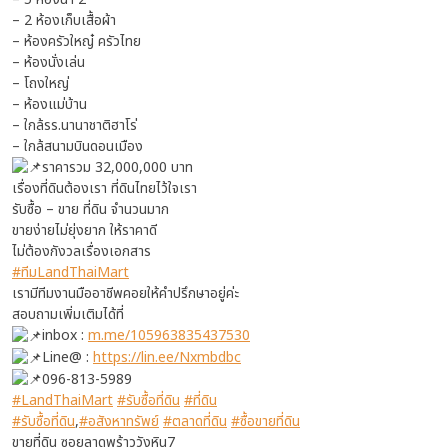
– 2 ห้องเก็บเสื้อผ้า
– ห้องครัวใหญ๋ ครัวไทย
– ห้องนั่งเล่น
– โถงใหญ่
– ห้องแม่บ้าน
– ใกล้รร.นานาชาติฮาโร่
– ใกล้สนามบินดอนเมือง
ราคารวม 32,000,000 บาท
เรื่องที่ดินต้องเรา ที่ดินไทยไว้ใจเรา
รับซื้อ – ขาย ที่ดิน จำนวนมาก
ขายง่ายไม่ยุ่งยาก ให้ราคาดี
ไม่ต้องกังวลเรื่องเอกสาร
#ทีมLandThaiMart
เรามีทีมงานมืออาชีพคอยให้คำปรึกษาอยู่ค่ะ
สอบถามเพิ่มเติมได้ที่
inbox :
m.me/105963835437530
Line@ :
https://lin.ee/Nxmbdbc
096-813-5989
#LandThaiMart
#รับซื้อที่ดิน
#ที่ดิน
#รับซื้อที่ดิน
,
#อสังหาทรัพย์
#ตลาดที่ดิน
#ซื้อขายที่ดิน
ขายที่ดิน ซอยลาดพร้าววังหิน7