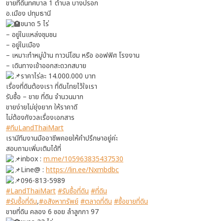
ขายที่ดินทศบาล 1 ตำบล บางปรอก
อ.เมือง ปทุมธานี
ขนาด 5 ไร่
– อยู่ในแหล่งชุมชน
– อยู่ในเมือง
– เหมาะทำหมู่บ้าน ทาวน์โฮม หรือ ออฟฟิศ โรงงาน
– เดินทางเข้าออกสะดวกสบาย
ราคาไร่ละ 14.000.000 บาท
เรื่องที่ดินต้องเรา ที่ดินไทยไว้ใจเรา
รับซื้อ – ขาย ที่ดิน จำนวนมาก
ขายง่ายไม่ยุ่งยาก ให้ราคาดี
ไม่ต้องกังวลเรื่องเอกสาร
#ทีมLandThaiMart
เรามีทีมงานมืออาชีพคอยให้คำปรึกษาอยู่ค่ะ
สอบถามเพิ่มเติมได้ที่
inbox :
m.me/105963835437530
Line@ :
https://lin.ee/Nxmbdbc
096-813-5989
#LandThaiMart
#รับซื้อที่ดิน
#ที่ดิน
#รับซื้อที่ดิน
,
#อสังหาทรัพย์
#ตลาดที่ดิน
#ซื้อขายที่ดิน
ขายที่ดิน คลอง 6 ซอย ลำลูกกา 97