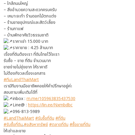
– ใกล้ถนนใหญ่
– สิ่งอำนวยความสะดวกครบครับ
– เหมาะจะทำ ร้านดอกไม้ตกแต่ง
– ร้านขายอุปกรณ์และสัตว์เลี้ยง
– ร้านกาแฟ
– บ้านพักอาศัยวิวธรรมชาติ
ราคาเช่า 15.000 บาท
ราคาขาย : 4.25 ล้านบาท
เรื่องที่ดินต้องเรา ที่ดินไทยไว้ใจเรา
รับซื้อ – ขาย ที่ดิน จำนวนมาก
ขายง่ายไม่ยุ่งยาก ให้ราคาดี
ไม่ต้องกังวลเรื่องเอกสาร
#ทีมLandThaiMart
เรามีทีมงานมืออาชีพคอยให้คำปรึกษาอยู่ค่ะ
สอบถามเพิ่มเติมได้ที่
inbox :
m.me/105963835437530
Line@ :
https://lin.ee/Nxmbdbc
096-813-5989
#LandThaiMart
#รับซื้อที่ดิน
#ที่ดิน
#รับซื้อที่ดิน
,
#อสังหาทรัพย์
#ตลาดที่ดิน
#ซื้อขายที่ดิน
ให้เช่าและขาย