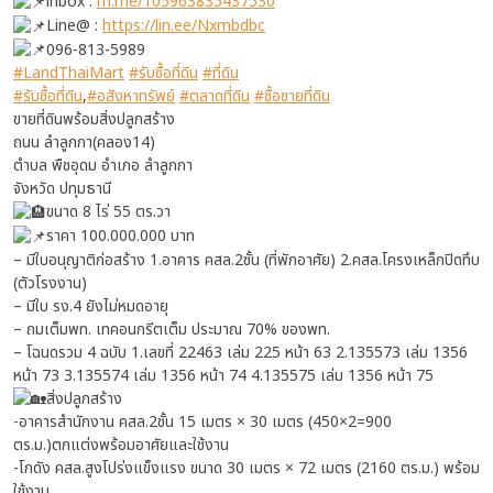
inbox :
m.me/105963835437530
Line@ :
https://lin.ee/Nxmbdbc
096-813-5989
#LandThaiMart
#รับซื้อที่ดิน
#ที่ดิน
#รับซื้อที่ดิน
,
#อสังหาทรัพย์
#ตลาดที่ดิน
#ซื้อขายที่ดิน
ขายที่ดินพร้อมสิ่งปลูกสร้าง
ถนน ลำลูกกา(คลอง14)
ตำบล พืชอุดม อำเภอ ลำลูกกา
จังหวัด ปทุมธานี
ขนาด 8 ไร่ 55 ตร.วา
ราคา 100.000.000 บาท
– มีใบอนุญาติก่อสร้าง 1.อาคาร คสล.2ชั้น (ที่พักอาศัย) 2.คสล.โครงเหล็กปิดทึบ
(ตัวโรงงาน)
– มีใบ รง.4 ยังไม่หมดอายุ
– ถมเต็มพท. เทคอนกรีตเต็ม ประมาณ 70% ของพท.
– โฉนดรวม 4 ฉบับ 1.เลขที่ 22463 เล่ม 225 หน้า 63 2.135573 เล่ม 1356
หน้า 73 3.135574 เล่ม 1356 หน้า 74 4.135575 เล่ม 1356 หน้า 75
สิ่งปลูกสร้าง
-อาคารสำนักงาน คสล.2ชั้น 15 เมตร × 30 เมตร (450×2=900
ตร.ม.)ตกแต่งพร้อมอาศัยและใช้งาน
-โกดัง คสล.สูงโปร่งแข็งแรง ขนาด 30 เมตร × 72 เมตร (2160 ตร.ม.) พร้อม
ใช้งาน