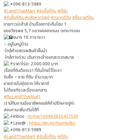
096-813-5989
#LandThaiMart
#รับซื้อที่ดิน
#ที่ดิน
#รับซื้อที่ดิน
,
#อสังหาทรัพย์
#ตลาดที่ดิน
#ซื้อขายที่ดิน
ขายทาวน์เฮ้าส์ บ้านร็อคการ์เด้นโฮม 1
ซอยวัชรพล 5,7 แขวงคลองถนน เขตบางเขน
ขนาด 16 ตารางวา
– อยู่ในหมู่บ้าน
-ใกล้ห้างสรรพสินค้าชั้นนำ
-ใกล้ทางด่วน เดินทางเข้าออกสะดวกสบาย
ราคาไร่ละ 2.000.000 บาท
เรื่องที่ดินต้องเรา ที่ดินไทยไว้ใจเรา
รับซื้อ – ขาย ที่ดิน จำนวนมาก
ขายง่ายไม่ยุ่งยาก ให้ราคาดี
ไม่ต้องกังวลเรื่องเอกสาร
#ทีมLandThaiMart
เรามีทีมงานมืออาชีพคอยให้คำปรึกษาอยู่ค่ะ
สอบถามเพิ่มเติมได้ที่
inbox :
m.me/105963835437530
Line@ :
https://lin.ee/Nxmbdbc
096-813-5989
#LandThaiMart
#รับซื้อที่ดิน
#ที่ดิน