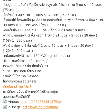
-โชว์รูมแสดงสินค้า ชั้นครึ่ง หลังคาสูง สไตล์ loft ขนาด 5 เมตร × 15 เมตร
(75 ตร.ม )
-โกดังไม้ 1 ชั้น ขนาด 11 เมตร × 32 เมตร (352 ตร.ม.)
-โรงอบไม้ โครงเหล็กมุงหลังคาเมทัลชีทเต็มพื้นที่ พร้อมห้องอบ 4 ห้อง ขนาด
30 เมตร × 30 เมตร พร้อมใช้งาน ( 900 ตร.ม.)
-ถังเก็บขี้กบปูน ขนาด ก 10 เมตร × ลึก 5 เมตร ×สูง 10 เมตร
-ตึกบ้านพักคนงาน 2 ชั้น หลังที่ 1 ขนาด 21 เมตร × 8 เมตร ( 28 ห้อง )
(168×2= 336 ตร.ม.)
-ตึกบ้านพักงาน 2 ชั้น หลังที่ 2 ขนาด 15 เมตร × 8 เมตร ( 20 ห้อง )
(120×2= 240 ตร.ม .)
-หม้อแปลงไฟฟ้าขนาด 160 KVA อยู่ภายในโรงงาน
-ป้ายบิวบอร์ดโครงเหล็กขนาดใหญ่
เรื่องที่ดินต้องเรา ที่ดินไทยไว้ใจเรา
รับซื้อ – ขาย ที่ดิน จำนวนมาก
ขายง่ายไม่ยุ่งยาก ให้ราคาดี
ไม่ต้องกังวลเรื่องเอกสาร
#ทีมLandThaiMart
เรามีทีมงานมืออาชีพคอยให้คำปรึกษาอยู่ค่ะ
สอบถามเพิ่มเติมได้ที่
inbox :
m.me/105963835437530
Line@ :
https://lin.ee/Nxmbdbc