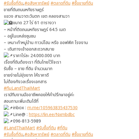
#รับซื้อที่ดิน
,
#อสังหาทรัพย์
#ตลาดที่ดิน
#ซื้อขายที่ดิน
ขายที่ดินถนนหทัยราษฎร์
แขวง สามวาตะวันตก เขต คลองสามวา
ขนาด 27 ไร่ 61 ตารางวา
– หน้าที่ติดถนนหทัยราษฎร์ 64.5 เมต
– อยู่ในแหล่งชุมชน
– เหมาะทำหมู่บ้าน ทาวน์โฮม หรือ ออฟฟิศ โรงงาน
– เดินทางเข้าออกสะดวกสบาย
ราคาไร่ละ 24.000.000 บาท
เรื่องที่ดินต้องเรา ที่ดินไทยไว้ใจเรา
รับซื้อ – ขาย ที่ดิน จำนวนมาก
ขายง่ายไม่ยุ่งยาก ให้ราคาดี
ไม่ต้องกังวลเรื่องเอกสาร
#ทีมLandThaiMart
เรามีทีมงานมืออาชีพคอยให้คำปรึกษาอยู่ค่ะ
สอบถามเพิ่มเติมได้ที่
inbox :
m.me/105963835437530
Line@ :
https://lin.ee/Nxmbdbc
096-813-5989
#LandThaiMart
#รับซื้อที่ดิน
#ที่ดิน
#รับซื้อที่ดิน
,
#อสังหาทรัพย์
#ตลาดที่ดิน
#ซื้อขายที่ดิน