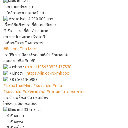
ขนาด 22 ไร่
– อยู่ในแหล่งชุมชน
– ใกล้ทางด่วนมอเตอร์เวย์
ราคาไร่ละ 4.200.000 บาท
เรื่องที่ดินต้องเรา ที่ดินไทยไว้ใจเรา
รับซื้อ – ขาย ที่ดิน จำนวนมาก
ขายง่ายไม่ยุ่งยาก ให้ราคาดี
ไม่ต้องกังวลเรื่องเอกสาร
#ทีมLandThaiMart
เรามีทีมงานมืออาชีพคอยให้คำปรึกษาอยู่ค่ะ
สอบถามเพิ่มเติมได้ที่
inbox :
m.me/105963835437530
Line@ :
https://lin.ee/Nxmbdbc
096-813-5989
#LandThaiMart
#รับซื้อที่ดิน
#ที่ดิน
#รับซื้อที่ดิน
,
#อสังหาทรัพย์
#ตลาดที่ดิน
#ซื้อขายที่ดิน
ขายบ้านพร้อมที่ดิน ดอนเมือง
ใกล้สนามบินดอนเมือง
ขนาด 333 ตารางวา
– 4 ห้องนอน
– 1 ห้องพระ
– 5 ห้องน้ำ 2