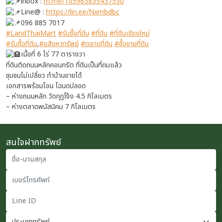
inbox :
m.me/105963835437530
Line@ :
https://lin.ee/Nxmbdbc
096 885 7017
#LandThaiMart
#รับซื้อที่ดิน
#ที่ดิน
#ที่ดินเชียงใหม่
#รับซื้อที่ดิน
,
#อสังหาทรัพย์
#ตลาดที่ดิน
#ซื้อขายที่ดิน
เนื้อที่ 6 ไร่ 77 ตารางวา
ที่ดินติดถนนหลักคอนกรีต ที่ดินเป็นที่ถมแล้ว
ชุมชนไม่เปลี่ยว ทำบ้านขายได้
เอกสารพร้อมโอน โฉนดปลอด
– ห่างถนนหลัก วัดกุฎโง้ง 4.5 กิโลเมตร
– ห่างตลาดพนัสนิคม 7 กิโลเมตร
สนใจฝากทรัพย์
ชื่อ-นามสกุล
เบอร์โทรศัพท์
Line ID