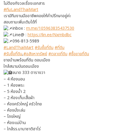
ไม่ต้องกังวลเรื่องเอกสาร
#ทีมLandThaiMart
เรามีทีมงานมืออาชีพคอยให้คำปรึกษาอยู่ค่ะ
สอบถามเพิ่มเติมได้ที่
inbox :
m.me/105963835437530
Line@ :
https://lin.ee/Nxmbdbc
096-813-5989
#LandThaiMart
#รับซื้อที่ดิน
#ที่ดิน
#รับซื้อที่ดิน
,
#อสังหาทรัพย์
#ตลาดที่ดิน
#ซื้อขายที่ดิน
ขายบ้านพร้อมที่ดิน ดอนเมือง
ใกล้สนามบินดอนเมือง
ขนาด 333 ตารางวา
– 4 ห้องนอน
– 1 ห้องพระ
– 5 ห้องน้ำ 2
– 2 ห้องเก็บเสื้อผ้า
– ห้องครัวใหญ๋ ครัวไทย
– ห้องนั่งเล่น
– โถงใหญ่
– ห้องแม่บ้าน
– ใกล้รร.นานาชาติฮาโร่