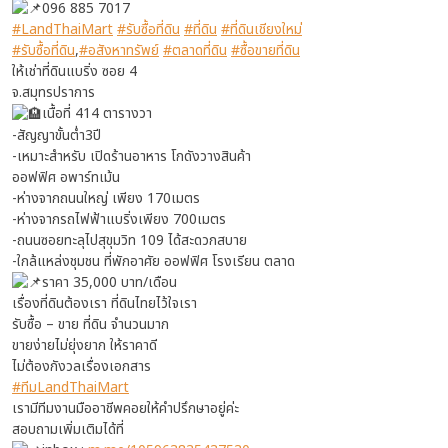
096 885 7017
#LandThaiMart
#รับซื้อที่ดิน
#ที่ดิน
#ที่ดินเชียงใหม่
#รับซื้อที่ดิน
,
#อสังหาทรัพย์
#ตลาดที่ดิน
#ซื้อขายที่ดิน
ให้เช่าที่ดินแบริ่ง ซอย 4
จ.สมุทรปราการ
เนื้อที่ 414 ตารางวา
-สัญญาขั้นต่ำ3ปี
-เหมาะสำหรับ เปิดร้านอาหาร โกดังวางสินค้า
ออฟฟิศ อพาร์ทเม้น
-ห่างจากถนนใหญ่ เพียง 170เมตร
-ห่างจากรถไฟฟ้าแบริ่งเพียง 700เมตร
-ถนนซอยทะลุไปสุขุมวิท 109 ได้สะดวกสบาย
-ใกล้แหล่งชุมชน ที่พักอาศัย ออฟฟิศ โรงเรียน ตลาด
ราคา 35,000 บาท/เดือน
เรื่องที่ดินต้องเรา ที่ดินไทยไว้ใจเรา
รับซื้อ – ขาย ที่ดิน จำนวนมาก
ขายง่ายไม่ยุ่งยาก ให้ราคาดี
ไม่ต้องกังวลเรื่องเอกสาร
#ทีมLandThaiMart
เรามีทีมงานมืออาชีพคอยให้คำปรึกษาอยู่ค่ะ
สอบถามเพิ่มเติมได้ที่