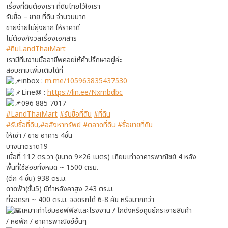
เรื่องที่ดินต้องเรา ที่ดินไทยไว้ใจเรา
รับซื้อ – ขาย ที่ดิน จำนวนมาก
ขายง่ายไม่ยุ่งยาก ให้ราคาดี
ไม่ต้องกังวลเรื่องเอกสาร
#ทีมLandThaiMart
เรามีทีมงานมืออาชีพคอยให้คำปรึกษาอยู่ค่ะ
สอบถามเพิ่มเติมได้ที่
inbox :
m.me/105963835437530
Line@ :
https://lin.ee/Nxmbdbc
096 885 7017
#LandThaiMart
#รับซื้อที่ดิน
#ที่ดิน
#รับซื้อที่ดิน
,
#อสังหาทรัพย์
#ตลาดที่ดิน
#ซื้อขายที่ดิน
ให้เช่า / ขาย อาคาร 4ชั้น
บางนาตราด19
เนื้อที่ 112 ตร.วา (ขนาด 9×26 เมตร) เทียบเท่าอาคารพาณิชย์ 4 หลัง
พื้นที่ใช้สอยทั้งหมด ~ 1500 ตรม.
(ตึก 4 ชั้น) 938 ตร.ม.
ดาดฟ้า(ชั้น5) มีทำหลังคาสูง 243 ตร.ม.
ที่จอดรถ ~ 400 ตร.ม. จอดรถได้ 6-8 คัน หรือมากกว่า
เหมาะทำโฮมออฟฟิสและโรงงาน / โกดังหรือศูนย์กระจายสินค้า
/ หอพัก / อาคารพาณิชย์อื่นๆ