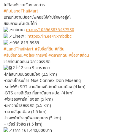
ไม่ต้องกังวลเรื่องเอกสาร
#ทีมLandThaiMart
เรามีทีมงานมืออาชีพคอยให้คำปรึกษาอยู่ค่ะ
สอบถามเพิ่มเติมได้ที่
inbox :
m.me/105963835437530
Line@ :
https://lin.ee/Nxmbdbc
096-813-5989
#LandThaiMart
#รับซื้อที่ดิน
#ที่ดิน
#รับซื้อที่ดิน
,
#อสังหาทรัพย์
#ตลาดที่ดิน
#ซื้อขายที่ดิน
ขายที่ดินติดถนน วิภาวดีรังสิต
2 ไร่ 2 งาน 9 ตารางวา
-ใกล้สนามบินดอนเมือง (2.5 km)
-ติดกับโครงกำร Nue Connex Don Mueang
-รถไฟฟ้า SRT สายสีแดงที่สถานีดอนเมือง (4 km)
-BTS สายสีเขียว ที่สถานีแยก คปอ. (4 km)
-ฟิวเจอรพาร์ค ์ รงัสิต (5 km)
-มหาวิทยำลัยรังสิต (5.5 km)
-ตลาดสี่มุมเมือง (1.5 km)
-โรงพยำบำลภูมิพลอดุยเดช (5 km)
– เซียร์ รังสิต (1.5 km)
ราคา 161,440,000บาท