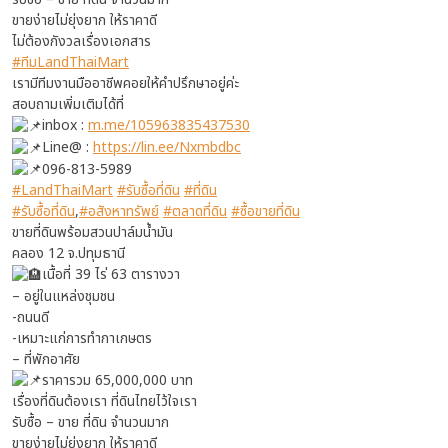
ขายง่ายไม่ยุ่งยาก ให้ราคาดี
ไม่ต้องกังวลเรื่องเอกสาร
#ทีมLandThaiMart
เรามีทีมงานมืออาชีพคอยให้คำปรึกษาอยู่ค่ะ
สอบถามเพิ่มเติมได้ที่
inbox :
m.me/105963835437530
Line@ :
https://lin.ee/Nxmbdbc
096-813-5989
#LandThaiMart
#รับซื้อที่ดิน
#ที่ดิน
#รับซื้อที่ดิน
,
#อสังหาทรัพย์
#ตลาดที่ดิน
#ซื้อขายที่ดิน
ขายที่ดินพร้อมสวนปาล์มน้ำมัน
คลอง 12 จ.ปทุมธานี
เนื้อที่ 39 ไร่ 63 ตารางวา
– อยู่ในแหล่งชุมชน
-ถนนดี
-เหมาะแก่การทำกาเกษตร
– ที่พักอาศัย
ราคารวม 65,000,000 บาท
เรื่องที่ดินต้องเรา ที่ดินไทยไว้ใจเรา
รับซื้อ – ขาย ที่ดิน จำนวนมาก
ขายง่ายไม่ยุ่งยาก ให้ราคาดี