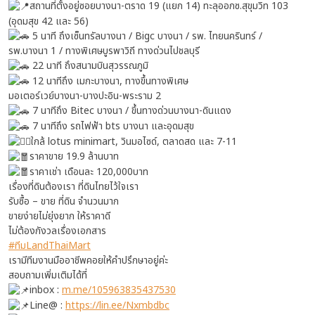
สถานที่ตั้งอยู่ซอยบางนา-ตราด 19 (แยก 14) ทะลุออกซ.สุขุมวิท 103
(อุดมสุข 42 และ 56)
5 นาที ถึงเซ็นทรัลบางนา / Bigc บางนา / รพ. ไทยนครินทร์ /
รพ.บางนา 1 / ทางพิเศษบูรพาวิถี ทางด่วนไปชลบุรี
22 นาที ถึงสนามบินสุวรรณภูมิ
12 นาทีถึง เมกะบางนา, ทางขึ้นทางพิเศษ
มอเตอร์เวย์บางนา-บางปะอิน-พระราม 2
7 นาทีถึง Bitec บางนา / ขึ้นทางด่วนบางนา-ดินแดง
7 นาทีถึง รถไฟฟ้า bts บางนา และอุดมสุข
ใกล้ lotus minimart, วินมอไซด์, ตลาดสด และ 7-11
ราคาขาย 19.9 ล้านบาท
ราคาเช่า เดือนละ 120,000บาท
เรื่องที่ดินต้องเรา ที่ดินไทยไว้ใจเรา
รับซื้อ – ขาย ที่ดิน จำนวนมาก
ขายง่ายไม่ยุ่งยาก ให้ราคาดี
ไม่ต้องกังวลเรื่องเอกสาร
#ทีมLandThaiMart
เรามีทีมงานมืออาชีพคอยให้คำปรึกษาอยู่ค่ะ
สอบถามเพิ่มเติมได้ที่
inbox :
m.me/105963835437530
Line@ :
https://lin.ee/Nxmbdbc