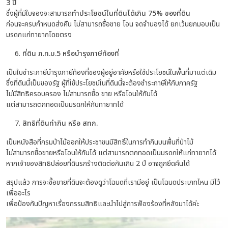
3
ปี
ซึ่งผู้ที่มีใบจองจะสามารถ
ทำประโยชน์ในที่ดินได้เกิน
75%
ของที่ดิน
ก่อนจะครบกำหนดส่งคืน ไม่สามารถซื้อขาย โอน จดจำนองได้ ยกเว้นยกมอบเป็น
มรดกแก่ทายากโดยตรง
ที่ดิน ภ
.
ท
.
บ
.5
หรือบำรุงภาษีท้องที่
เป็นใบชำระภาษีบำรุงภาษีท้องที่ของผู้อยู่อาศัยหรือใช้ประโยชน์ในพื้นที่มาแต่เดิม
ซึ่งที่ดินนี้เป็นของรัฐ ผู้ที่ใช้ประโยชน์ในที่ดินนี้จะต้องชำระภาษีให้กับภาครัฐ
ไม่มีสิทธิครอบครอง ไม่สามารถซื้อ ขาย หรือโอนให้กันได้
แต่สามารถตกทอดเป็นมรดกให้กับทายาทได้
สิทธิที่ดินทำกิน หรือ
สทก.
เป็นหนังสือที่กรมป่าไม้ออกให้ประชาชนมีสิทธิ์ในการทำกินบนพื้นที่ป่าไม้
ไม่สามารถซื้อขายหรือโอนให้กันได้ แต่สามารถตกทอดเป็นมรดกให้แก่ทายากได้
หากเจ้าของสิทธิปล่อยที่ดินรกร้างติดต่อกันเกิน 2 ปี อาจถูกยึดคืนได้
สรุปแล้ว การจะซื้อขายที่ดินจะต้องดูว่าโฉนดที่เรามีอยู่ เป็นโฉนดประเภทไหน มีไว้
เพื่ออะไร
เพื่อป้องกันปัญหาเรื่องกรรมสิทธิและนำไปสู่การฟ้องร้องที่หลังมาได้ค่ะ