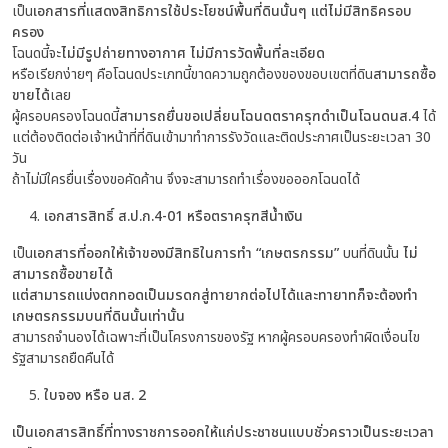
เป็น
เอกสารที่แสดงสิทธิการใช้ประโยชน์พื้นที่ดินนั้นๆ แต่ไม่มีสิทธิครอบ
ครอง
โฉนดนี้จะ
ไม่มีรูปถ่ายทางอากาศ ไม่มีการวัดพื้นที่ละเอียด
หรือเรียกง่ายๆ คือโฉนดประเภทนี้ขาดความถูกต้องของขอบเขตที่ดิน
สามารถซื้อ
ขายได้
เลย
ผู้ครอบครองโฉนดนี้
สามารถยื่นขอเปลี่ยนโฉนดตราครุฑดำเป็นโฉนดนส.4
ได้
แต่ต้องติดต่อเจ้าหน้าที่ที่ดินเข้ามาทำการรังวัดและติดประกาศเป็นระยะเวลา 30
วัน
ถ้าไม่มีใครยื่นเรื่องขอคัดค้าน จึงจะสามารถทำเรื่องขอออกโฉนดได้
เอกสารสิทธิ์ ส.ป.ก.4-01 หรือตราครุฑสีน้ำเงิน
เป็น
เอกสารที่ออกให้เจ้าของมีสิทธิในการทำ “เกษตรกรรม”
บนที่ดินนั้น
ไม่
สามารถซื้อขายได้
แต่สามารถแบ่งตกทอดเป็นมรดกสู่ทายากต่อไปได้และทายาทก็จะต้องทำ
เกษตรกรรมบนที่ดินนั้นเท่านั้น
สามารถจำนองได้เฉพาะที่เป็นโครงการของรัฐ หากผู้ครอบครองทำผิดเงื่อนไข
รัฐสามารถยืดคืนได้
ใบจอง หรือ นส. 2
เป็นเอกสารสิทธิ์ที่ทางราชการออกให้แก่ประชาชนแบบชั่วคราวเป็นระยะเวลา