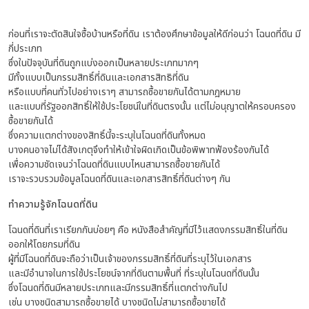
ก่อนที่เราจะตัดสินใจซื้อบ้านหรือที่ดิน เราต้องศึกษาข้อมูลให้ดีก่อนว่า โฉนดที่ดิน มี
กี่ประเภท
ซึ่งในปัจจุบันที่ดินถูกแบ่งออกเป็นหลายประเภทมากๆ
มีทั้งแบบเป็นกรรมสิทธิ์ที่ดินและเอกสารสิทธิที่ดิน
หรือแบบที่คนทั่วไปอย่างเราๆ สามารถซื้อขายกันได้ตามกฎหมาย
และแบบที่รัฐออกสิทธิ์ให้ใช้ประโยชน์ในที่ดินตรงนั้น แต่ไม่อนุญาตให้ครอบครอง
ซื้อขายกันได้
ซึ่งความแตกต่างของสิทธิ์นี้จะระบุในโฉนดที่ดินทั้งหมด
บางคนอาจไม่ได้สังเกตุจึงทำให้เข้าใจผิดเกิดเป็นข้อพิพาทฟ้องร้องกันได้
เพื่อความชัดเจนว่าโฉนดที่ดินแบบไหนสามารถซื้อขายกันได้
เราจะรวบรวมข้อมูลโฉนดที่ดินและเอกสารสิทธิ์ที่ดินต่างๆ กัน
ทำความรู้จักโฉนดที่ดิน
โฉนดที่ดินที่เราเรียกกันบ่อยๆ คือ หนังสือสำคัญที่มีไว้แสดงกรรมสิทธิ์ในที่ดิน
ออกให้โดยกรมที่ดิน
ผู้ที่มีโฉนดที่ดินจะถือว่าเป็นเจ้าของกรรมสิทธิ์ที่ดินที่ระบุไว้ในเอกสาร
และมีอำนาจในการใช้ประโยชน์จากที่ดินตามพื้นที่ ที่ระบุในโฉนดที่ดินนั้น
ซึ่งโฉนดที่ดินมีหลายประเภทและมีกรรมสิทธิ์ที่แตกต่างกันไป
เช่น บางชนิดสามารถซื้อขายได้ บางชนิดไม่สามารถซื้อขายได้