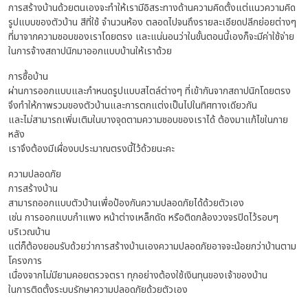
การสร้างบ้านด้วยตนเองจะทำให้เรามีอิสระทางด้านความคิดตั้งแต่แนวความคิด
รูปแบบของตัวบ้าน สีที่ใช้ จำนวนห้อง ตลอดไปจนถึงรายละเอียดปลีกย่อยต่างๆ
ที่มาจากความชอบของเราโดยตรง และแน่นอนว่าในขั้นตอนนี้เองก็จะมีค่าใช้จ่าย
ในการจ้างสถาปนิกมาออกแบบบ้านให้เราด้วย
การซื้อบ้าน
ผ่านการออกแบบและกำหนดรูปแบบสไตล์ต่างๆ ที่เข้ากันจากสถาปนิกโดยตรง
จึงทำให้ภาพรวมของตัวบ้านและการตกแต่งเป็นไปในทิศทางเดียวกัน
และไม่สามารถเพิ่มเติมในบางจุดตามความชอบของเราได้ ต้องมาแก้ไขในภาย
หลัง
เราจึงต้องมีเผื่องบประมาณตรงนี้ไว้ด้วยนะคะ
ความปลอดภัย
การสร้างบ้าน
สามารถออกแบบตัวบ้านเพื่อป้องกันความปลอดภัยได้ด้วยตัวเอง
เช่น การออกแบบกำแพง หน้าต่างเหล็กดัด หรือติดกล้องวงจรปิดไว้รอบๆ
บริเวณบ้าน
แต่ก็ต้องยอมรับด้วยว่าการสร้างบ้านเองความปลอดภัยอาจจะน้อยกว่าบ้านตาม
โครงการ
เนื่องจากไม่มียามคอยตรวจตรา ทุกอย่างต้องใช้เงินทุนของเจ้าของบ้าน
ในการติดตั้งระบบรักษาความปลอดภัยด้วยตัวเอง